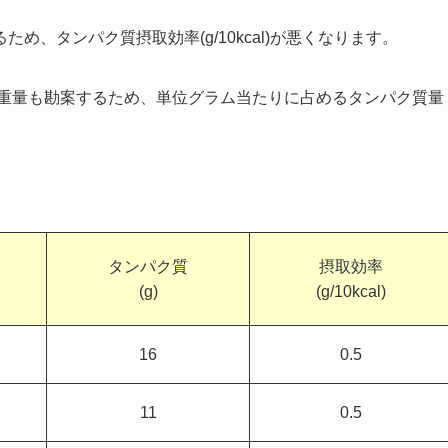
、タンパク質摂取効率(g/10kcal)が悪くなります。
の重量も勘案するため、単位グラム当たりに占めるタンパク質量
。
タンパク質
摂取効率
(g)
(g/10kcal)
16
0.5
11
0.5