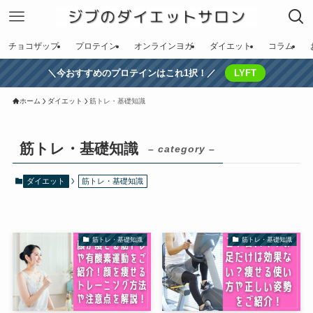
チョコザップ
プロテイン
オンラインヨガ
ダイエット
コラム
＼今おすすめのプロテインはこれ1択！／
LYFT
ホーム
ダイエット
筋トレ・基礎知識
筋トレ・基礎知識
– category –
ダイエット
筋トレ・基礎知識
筋トレ・基礎知識
筋トレ・基礎知識