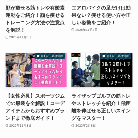
顔が痩せる筋トレや有酸素
エアロバイクの足だけは効
運動をご紹介！顔を痩せる
果ない？痩せる使い方や正
トレーニング方法や注意点
しい姿勢をご紹介！
を解説！
2025年11月3日
2025年11月3日
筋トレ・基礎知識
筋トレ・基礎知識
【女性必見】スポーツジム
ライザップゴルフの筋トレ
での服装を全解説！コーデ
やストレッチを紹介！飛距
アイテムからおすすめブラ
離を伸ばせる正しいスイン
ンドまで徹底ガイド！
グをマスター！
2025年11月3日
2023年2月8日