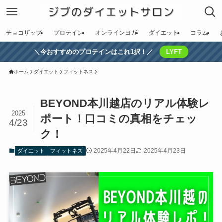
チョコザップ
プロテイン
オンラインヨガ
ダイエット
コラム
＼今おすすめのプロテインはこれ1択！／
LYFT
ホーム
ダイエット
フィットネス
BEYOND本川越店のリアル体験レ
2025
ポート！口コミの真相をチェッ
4/23
ク！
2025年4月22日
2025年4月23日
ダイエット
フィットネス