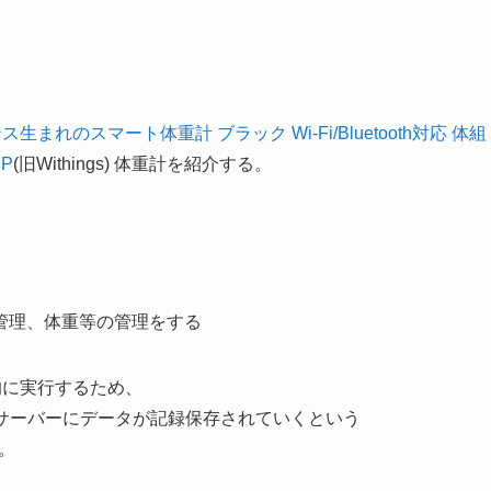
 フランス生まれのスマート体重計 ブラック Wi-Fi/Bluetooth対応 体組
JP
(旧Withings) 体重計を紹介する。
管理、体重等の管理をする
的に実行するため、
にサーバーにデータが記録保存されていくという
だ。