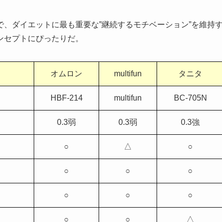
、ダイエットに最も重要な”継続するモチベーション”を維持
ンセプトにぴったりだ。
オムロン
multifun
タニタ
HBF-214
multifun
BC-705N
0.3弱
0.3弱
0.3強
○
△
○
○
○
○
○
○
○
○
○
△