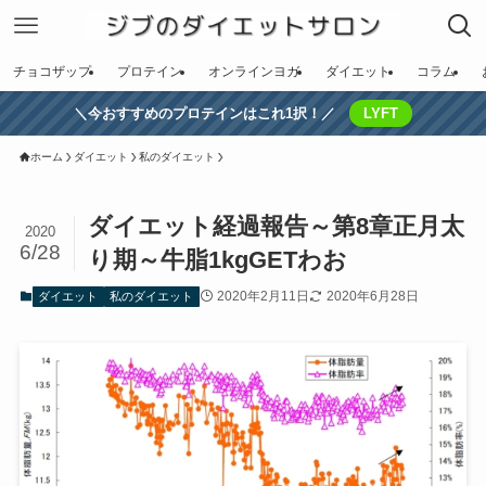
チョコザップ
プロテイン
オンラインヨガ
ダイエット
コラム
＼今おすすめのプロテインはこれ1択！／
LYFT
ホーム
ダイエット
私のダイエット
ダイエット経過報告～第8章正月太
2020
6/28
り期～牛脂1kgGETわお
2020年2月11日
2020年6月28日
ダイエット
私のダイエット