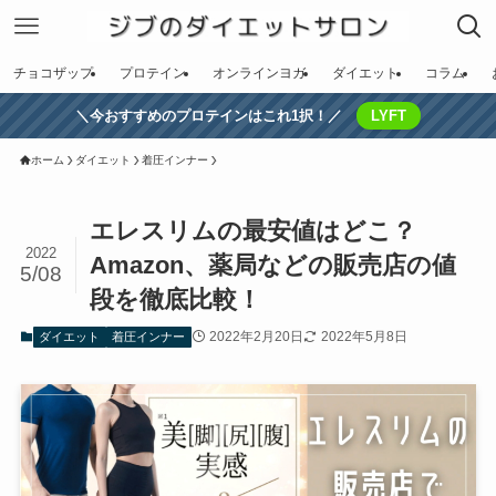
チョコザップ
プロテイン
オンラインヨガ
ダイエット
コラム
＼今おすすめのプロテインはこれ1択！／
LYFT
ホーム
ダイエット
着圧インナー
エレスリムの最安値はどこ？
2022
Amazon、薬局などの販売店の値
5/08
段を徹底比較！
2022年2月20日
2022年5月8日
ダイエット
着圧インナー