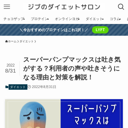
チョコザップ
プロテイン
オンラインヨガ
ダイエット
コラム
＼今おすすめのプロテインはこれ1択！／
LYFT
ホーム
ダイエット
スーパーパンプマックスは吐き気
2022
がする？利用者の声や吐きそうに
8/31
なる理由と対策を解説！
2022年8月31日
ダイエット