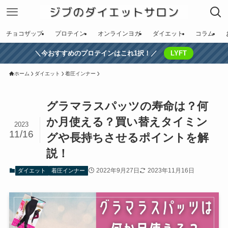
チョコザップ
プロテイン
オンラインヨガ
ダイエット
コラム
＼今おすすめのプロテインはこれ1択！／
LYFT
ホーム
ダイエット
着圧インナー
グラマラスパッツの寿命は？何
か月使える？買い替えタイミン
2023
11/16
グや長持ちさせるポイントを解
説！
2022年9月27日
2023年11月16日
ダイエット
着圧インナー