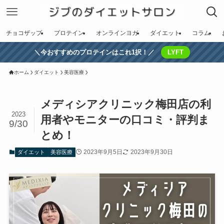
チョコザップ
プロテイン
オンラインヨガ
ダイエット
コラム
＼今おすすめのプロテインはこれ1択！／
LYFT
ホーム
ダイエット
美容医療
メディシアクリニック梅田店の利
2023
用者やモニターの口コミ・評判ま
9/30
とめ！
2023年9月5日
2023年9月30日
ダイエット
美容医療