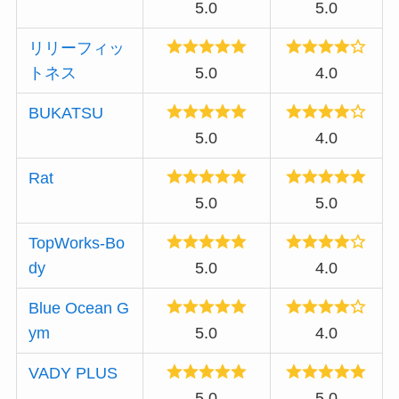
5.0
5.0
リリーフィッ
トネス
5.0
4.0
BUKATSU
5.0
4.0
Rat
5.0
5.0
TopWorks-Bo
dy
5.0
4.0
Blue Ocean G
ym
5.0
4.0
VADY PLUS
5.0
5.0