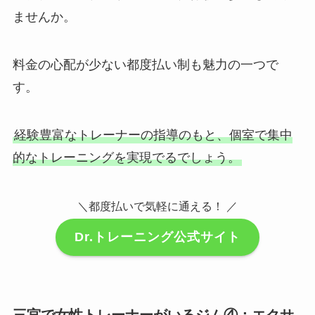
ませんか。
料金の心配が少ない都度払い制も魅力の一つで
す。
経験豊富なトレーナーの指導のもと、個室で集中
的なトレーニングを実現でるでしょう。
＼都度払いで気軽に通える！ ／
Dr.トレーニング公式サイト