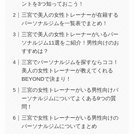
ントを3つ知っておこう！
三宮で美人の女性トレーナーが在籍する
パーソナルジムを一覧表でまとめ！
三宮で美人の女性トレーナーがいるパー
ソナルジム11選をご紹介！男性向けのお
すすめは？
三宮でパーソナルジムを探すならココ！
美人の女性トレーナーが教えてくれる
BEYONDで決まり！
三宮の女性トレーナーがいる男性向けパ
ーソナルジムについてよくある9つの質
問！
三宮で女性トレーナーがいる男性向けの
パーソナルジムについてまとめ