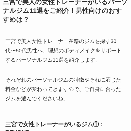
三宮で美人の女性トレーナーがいるパーソ
ナルジム11選をご紹介！男性向けのおす
すめは？
三宮で美人女性トレーナー在籍のジムを探す30
代〜50代男性へ、理想のボディメイクをサポート
するパーソナルジム11選を紹介します。
それぞれのパーソナルジムの特徴やそれに応じた
料金などが変わってきますので、ご自身に合った
ジムを選んでくださいね。
三宮で女性トレーナーがいるジム①：