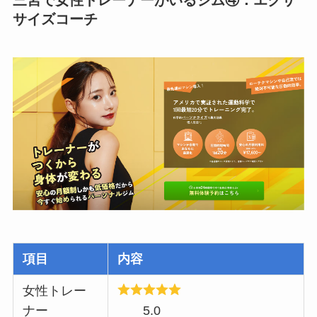
三宮で女性トレーナーがいるジム④：エクサ
サイズコーチ
項目
内容
女性トレー
ナー
5.0