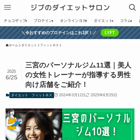
チョコザップ
プロテイン
オンラインヨガ
ダイエット
コラム
＼今おすすめのプロテインはこれ1択！／
LYFT
ホーム
ダイエット
フィットネス
三宮のパーソナルジム11選｜美人
2025
の女性トレーナーが指導する男性
6/25
向け店舗をご紹介！
2024年3月12日
2025年6月25日
ダイエット
フィットネス