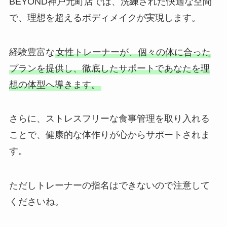
BEYOND神戸元町店では、洗練された快適な空間
で、理想を超えるボディメイクが実現します。
経験豊富な
女性トレーナーが、個々の体に合った
プランを提供し、徹底したサポートであなたを理
想の体型へ導きます。
さらに、ストレスフリーな食事管理を取り入れる
ことで、健康的な体作りが心からサポートされま
す。
ただしトレーナーの指名はできないので注意して
くださいね。