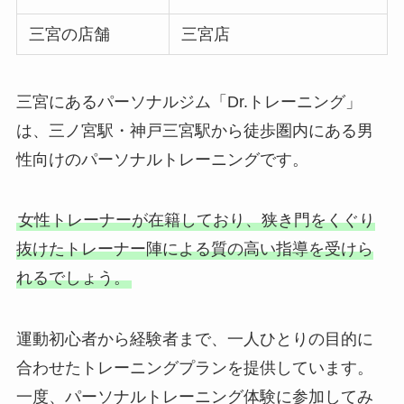
三宮の店舗
三宮店
三宮にあるパーソナルジム「Dr.トレーニング」
は、三ノ宮駅・神戸三宮駅から徒歩圏内にある男
性向けのパーソナルトレーニングです。
女性トレーナーが在籍しており、狭き門をくぐり
抜けたトレーナー陣による質の高い指導を受けら
れるでしょう。
運動初心者から経験者まで、一人ひとりの目的に
合わせたトレーニングプランを提供しています。
一度、パーソナルトレーニング体験に参加してみ