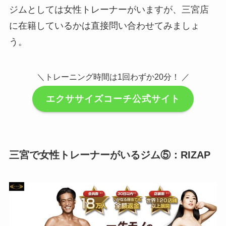
ジムとしては女性トレーナーがいますが、三宮店
に在籍しているかは直接問い合わせてみましょ
う。
＼トレーニング時間は1回わずか20分！ ／
エクササイズコーチ公式サイト
三宮で女性トレーナーがいるジム⑤：RIZAP