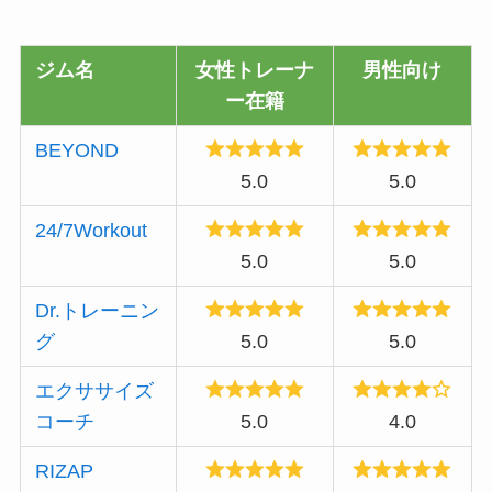
ジム名
女性トレーナ
男性向け
ー在籍
BEYOND
5.0
5.0
24/7Workout
5.0
5.0
Dr.トレーニン
グ
5.0
5.0
エクササイズ
コーチ
5.0
4.0
RIZAP