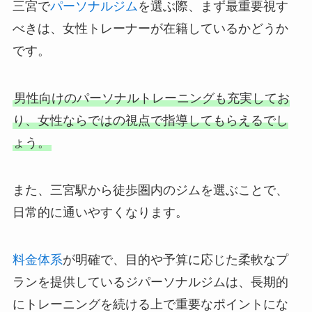
三宮で
パーソナルジム
を選ぶ際、まず最重要視す
べきは、女性トレーナーが在籍しているかどうか
です。
男性向けのパーソナルトレーニングも充実してお
り、女性ならではの視点で指導してもらえるでし
ょう。
また、三宮駅から徒歩圏内のジムを選ぶことで、
日常的に通いやすくなります。
料金体系
が明確で、目的や予算に応じた柔軟なプ
ランを提供しているジパーソナルジムは、長期的
にトレーニングを続ける上で重要なポイントにな