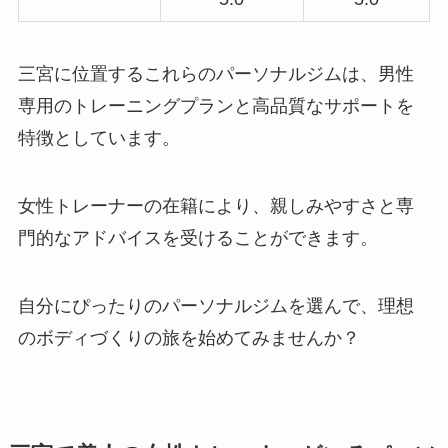
三宮に位置するこれらのパーソナルジムは、男性
専用のトレーニングプランと高品質なサポートを
特徴としています。
女性トレーナーの在籍により、親しみやすさと専
門的なアドバイスを受けることができます。
自分にぴったりのパーソナルジムを選んで、理想
のボディづくりの旅を始めてみませんか？