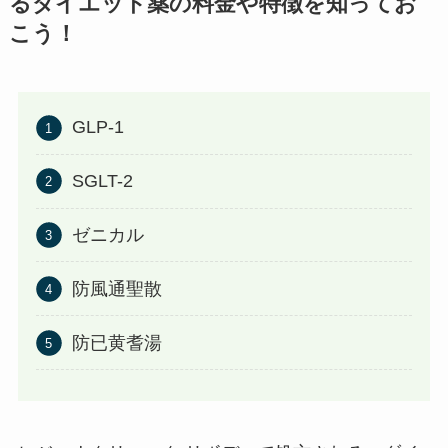
るダイエット薬の料金や特徴を知ってお
こう！
GLP-1
SGLT-2
ゼニカル
防風通聖散
防已黄耆湯