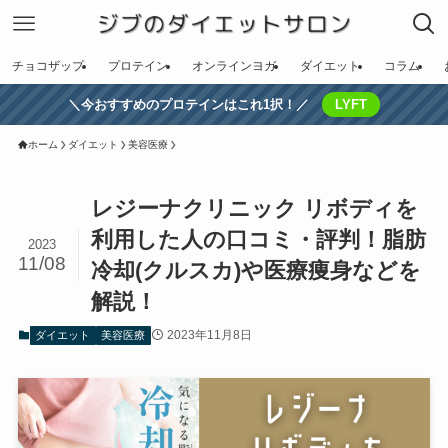
チョコザップ
プロテイン
オンラインヨガ
ダイエット
コラム
＼今おすすめのプロテインはこれ1択！／
LYFT
ホーム
ダイエット
美容医療
レジーナクリニック リボディを
利用した人の口コミ・評判！脂肪
2023
11/08
冷却(クルスカ)や医療痩身などを
解説！
2023年11月8日
ダイエット
美容医療