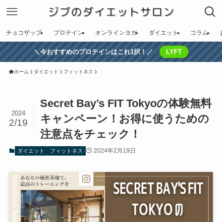
チョコザップ
プロテイン
オンラインヨガ
ダイエット
コラム
＼今おすすめのプロテインはこれ1択！／
LYFT
ホーム
ダイエット
フィットネス
Secret Bay’s FIT Tokyoの体験無料
2024
キャンペーン！お得に使うための
2/19
注意点をチェック！
2024年2月19日
ダイエット
フィットネス