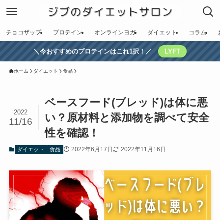
チョコザップ
プロテイン
オンラインヨガ
ダイエット
コラム
＼今おすすめのプロテインはこれ1択！／
LYFT
ホーム
ダイエット
食品
ベースフード(ブレッド)は体に悪
2022
い？原材料と添加物を調べて安全
11/16
性を確認！
2022年6月17日
2022年11月16日
ダイエット
食品