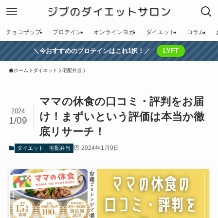
チョコザップ
プロテイン
オンラインヨガ
ダイエット
コラム
＼今おすすめのプロテインはこれ1択！／
LYFT
ホーム
ダイエット
宅配弁当
ママの休食の口コミ・評判をお届
2024
け！まずいという評価は本当か徹
1/09
底リサーチ！
2024年1月9日
ダイエット
宅配弁当