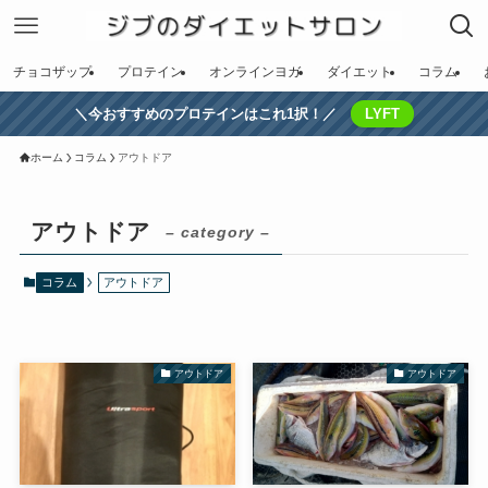
チョコザップ
プロテイン
オンラインヨガ
ダイエット
コラム
＼今おすすめのプロテインはこれ1択！／
LYFT
ホーム
コラム
アウトドア
アウトドア
– category –
コラム
アウトドア
アウトドア
アウトドア