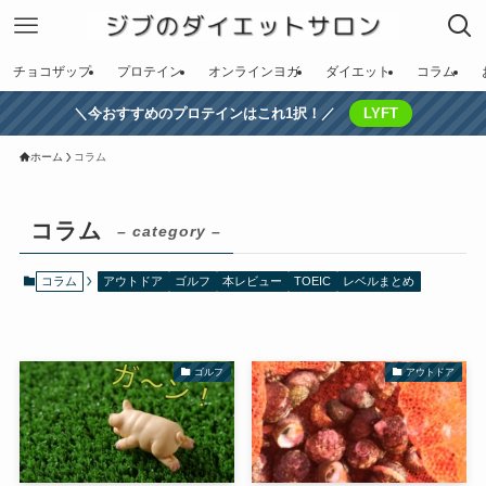
チョコザップ
プロテイン
オンラインヨガ
ダイエット
コラム
＼今おすすめのプロテインはこれ1択！／
LYFT
ホーム
コラム
コラム
– category –
コラム
アウトドア
ゴルフ
本レビュー
TOEIC
レベルまとめ
ゴルフ
アウトドア